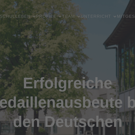
SCHULLEBEN
PROFILE
TEAM
UNTERRICHT
MITGES
Erfolgreiche
edaillenausbeute b
den Deutschen