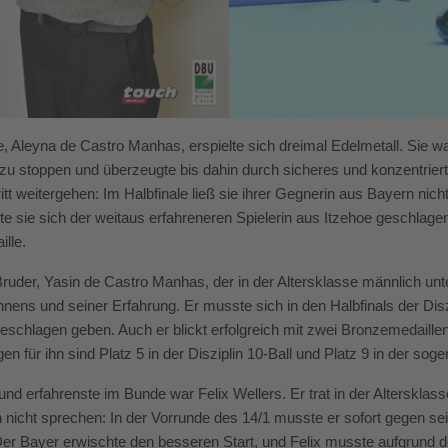
e, Aleyna de Castro Manhas, erspielte sich dreimal Edelmetall. Sie war
 zu stoppen und überzeugte bis dahin durch sicheres und konzentriertes 
itt weitergehen: Im Halbfinale ließ sie ihrer Gegnerin aus Bayern nic
e sie sich der weitaus erfahreneren Spielerin aus Itzehoe geschlag
ille.
Bruder, Yasin de Castro Manhas, der in der Altersklasse männlich unter
nens und seiner Erfahrung. Er musste sich in den Halbfinals der Disz
eschlagen geben. Auch er blickt erfolgreich mit zwei Bronzemedaille
gen für ihn sind Platz 5 in der Disziplin 10-Ball und Platz 9 in der sog
 und erfahrenste im Bunde war Felix Wellers. Er trat in der Alterskl
n nicht sprechen: In der Vorrunde des 14/1 musste er sofort gegen
Der Bayer erwischte den besseren Start, und Felix musste aufgrund de