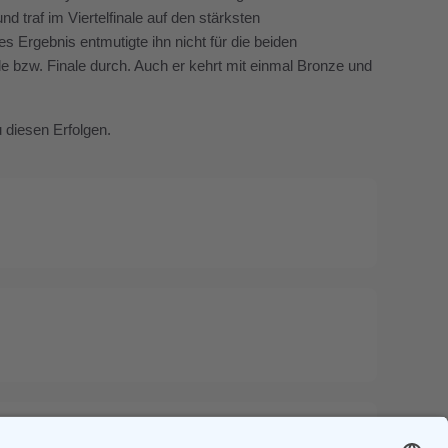
d traf im Viertelfinale auf den stärksten
Ergebnis entmutigte ihn nicht für die beiden
ale bzw. Finale durch. Auch er kehrt mit einmal Bronze und
u diesen Erfolgen.
Next