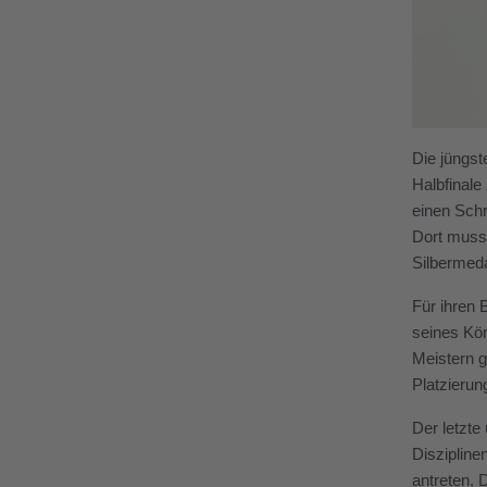
Die jüngst
Halbfinale
einen Schr
Dort musst
Silbermeda
Für ihren 
seines Kön
Meistern g
Platzierun
Der letzte
Diszipline
antreten. 