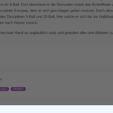
nn im 8-Ball. Dort überstand er die Vorrunden sowie das Achtelfinale un
pieler Europas, dem er sich geschlagen geben musste. Doch dieses 
en Disziplinen 9-Ball und 10-Ball. Hier setzte er sich bis ins Halbfin
ber nach Hause zurück.
schule Hardt ist unglaublich stolz und gratuliert allen drei Athleten z
s:
LLES
SPORT
ious