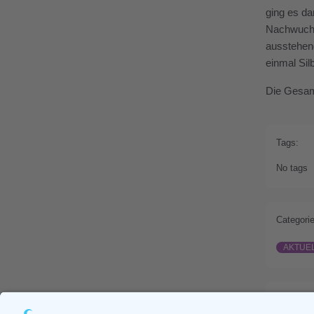
ging es da
Nachwuchss
ausstehend
einmal Sil
Die Gesamt
Tags:
No tags
Categorie
AKTUE
Prev