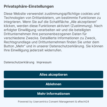
© 2026 GESAMTSCHULE HARDT. Created with
using
WordPress and
Kubio