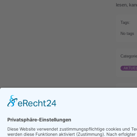
lesen, kan
Tags:
No tags
Categorie
AKTUE
Prev