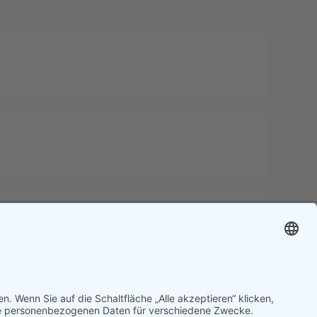
Next
d