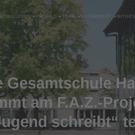
SCHULLEBEN
PROFILE
TEAM
UNTERRICHT
MITGES
e Gesamtschule Ha
mmt am F.A.Z.-Proj
ugend schreibt“ te