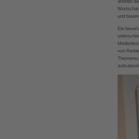
arbeitet d
Wortschatz
und bauen 
Ein besond
unterschie
Medienkomp
von Redakt
Themenschw
aufzuberei