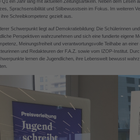
ie Q1 ein Jahr lang mit aktuellen Zeitungsartikeln. Neben dem Lesen 
es, Sprachsensibilität und Stilbewusstsein im Fokus. Im weiteren V
ihre Schreibkompetenz gezielt aus.
erer Schwerpunkt liegt auf Demokratiebildung: Die Schülerinnen und S
dliche Perspektiven wahrzunehmen und sich eine fundierte eigene Me
etenz, Meinungsfreiheit und verantwortungsvolle Teilhabe an einer 
eurinnen und Redakteuren der F.A.Z. sowie vom IZOP-Institut. Durc
erpunkte lernen die Jugendlichen, ihre Lebenswelt bewusst wahrzune
ten.