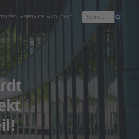
TALTEN
SERVICE
KONTAKT
rdt
ekt
il!