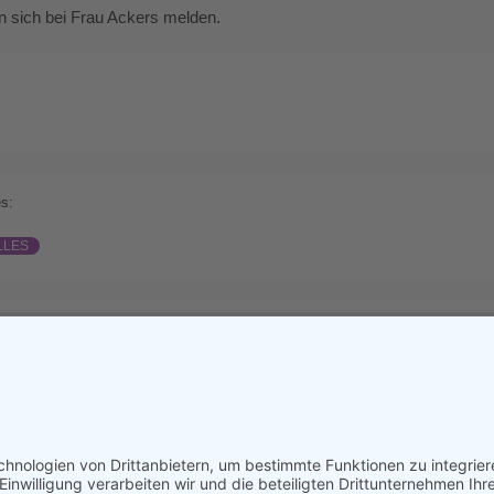
n sich bei Frau Ackers melden.
s:
LLES
ious
Comments are close