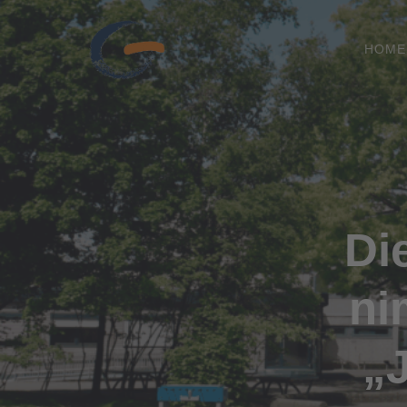
HOME
Di
ni
„J