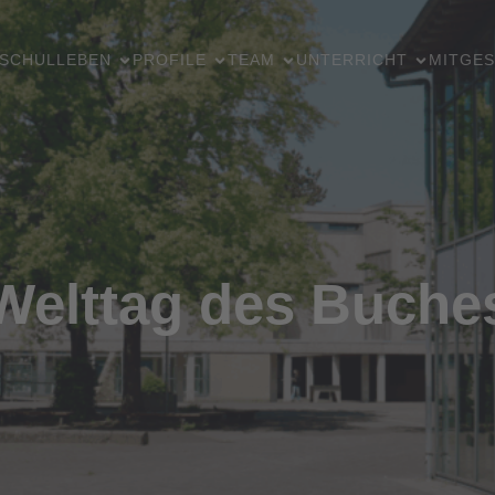
SCHULLEBEN
PROFILE
TEAM
UNTERRICHT
MITGES
Welttag des Buche