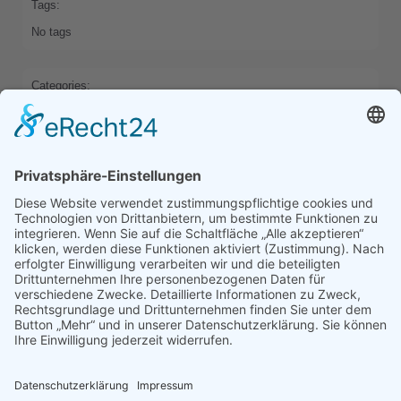
Tags:
No tags
Categories:
HOME
Previous
Next
Comments are closed
Latest Comments