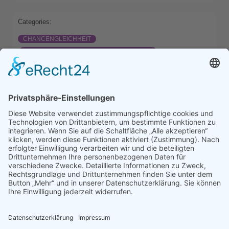
Categories:
CHANCENGLEICHHEIT
DIFFERENZIERUNG STATT SITZENBLEIBEN
SCHULLEBEN
Previous
Next
Comments are closed
Latest Comments