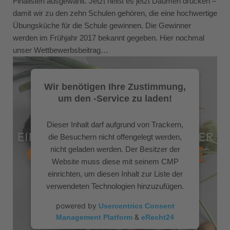
Finalisten ausgewählt. Jetzt heißt es jetzt Daumen drücken –
&
Management Platform
eRecht24
damit wir zu den zehn Schulen gehören, die eine hochwertige
Übungsküche für die Schule gewinnen. Die Gewinner
werden im Frühjahr 2017 bekannt gegeben. Hier nochmal
unser Wettbewerbsbeitrag…
Wir benötigen Ihre Zustimmung,
um den -Service zu laden!
Dieser Inhalt darf aufgrund von Trackern,
die Besuchern nicht offengelegt werden,
nicht geladen werden. Der Besitzer der
Website muss diese mit seinem CMP
einrichten, um diesen Inhalt zur Liste der
verwendeten Technologien hinzuzufügen.
powered by
Usercentrics Consent
&
Management Platform
eRecht24