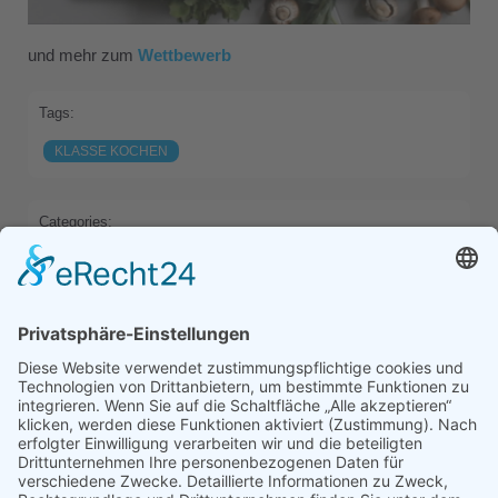
und mehr zum
Wettbewerb
Tags:
KLASSE KOCHEN
Categories:
HALL OF FAME
HOME
Previous
Next
Comments are closed