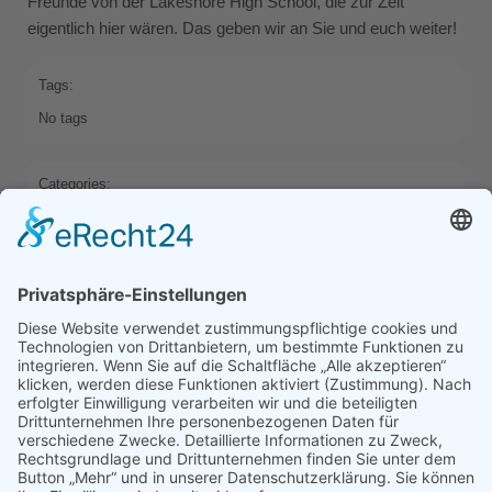
Freunde von der Lakeshore High School, die zur Zeit
eigentlich hier wären. Das geben wir an Sie und euch weiter!
Tags:
No tags
Categories:
HOME
Previous
Next
Comments are closed