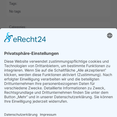
Tags:
No tags
Categories:
HOME
Previous
Next
Comments are closed
Latest Comments