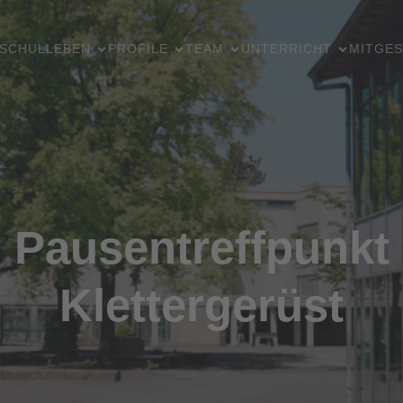
SCHULLEBEN
PROFILE
TEAM
UNTERRICHT
MITGES
Pausentreffpunkt
Klettergerüst