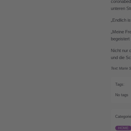
coronabedi
unteren St
„Endlich i
„Meine Fre
begeistert
Nicht nur 
und die Sc
Text: Marie
Tags:
No tags
Categorie
HOME