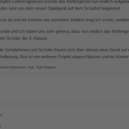
ngten Lieferengpässen konnte das Klettergerüst nun endlich aufgeba
ufen sind von dem neuen Spielgerät auf dem Schulhof begeistert.
st es da und wir können uns austoben, klettern mag ich schon, seitdem
unde und ich haben uns sehr gefreut, dass nun endlich das Klettergerü
 ein Schüler der 6. Klasse.
die Schülerinnen und Schüler freuen sich über dieses neue Gerät auf
hulleitung. Nun ist ein weiteres Projekt abgeschlossen und es kön
 Sophie Neumann, Foto: Tom Hoppen
s: