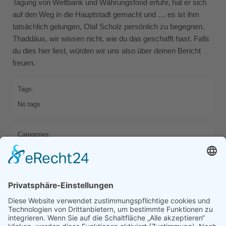
Tagung von Weltbank und Währungsfond erfuhr, hat er sich
auf den Weg in die Hauptstadt gemacht und … es ist ihm
tatsächlich gelungen, Olaf Scholz persönlich zu begegnen.
Thaddäus, wir wissen nicht, wie du das geschafft hast. Falls
du dies hier liest, würden wir uns also über deinen Bericht
freuen.
Tags:
No tags
Categories:
HOME
Previous
Next
Comments are closed