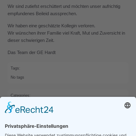
Wir sind zutiefst erschüttert und möchten unser aufrichtig
empfundenes Beileid aussprechen.
Wir haben eine geschätzte Kollegin verloren.
Wir wünschen ihrer Familie viel Kraft, Mut und Zuversicht in
dieser schwierigen Zeit.
Das Team der GE Hardt
Tags:
No tags
Categories:
HOME
Previous
Next