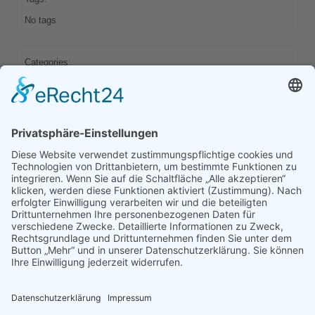
No tags
Categories:
AKTUELLES
HOME
Previous
Next
Comments are closed
Latest Comments