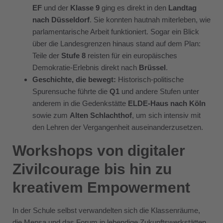
EF
und der
Klasse 9
ging es direkt in den
Landtag
nach Düsseldorf
. Sie konnten hautnah miterleben, wie
parlamentarische Arbeit funktioniert. Sogar ein Blick
über die Landesgrenzen hinaus stand auf dem Plan:
Teile der
Stufe 8
reisten für ein europäisches
Demokratie-Erlebnis direkt nach
Brüssel
.
Geschichte, die bewegt:
Historisch-politische
Spurensuche führte die
Q1
und andere Stufen unter
anderem in die Gedenkstätte
ELDE-Haus nach Köln
sowie zum
Alten Schlachthof
, um sich intensiv mit
den Lehren der Vergangenheit auseinanderzusetzen.
Workshops von digitaler
Zivilcourage bis hin zu
kreativem Empowerment
In der Schule selbst verwandelten sich die Klassenräume,
die Mensa und das Forum in lebendige Zukunftswerkstätten.