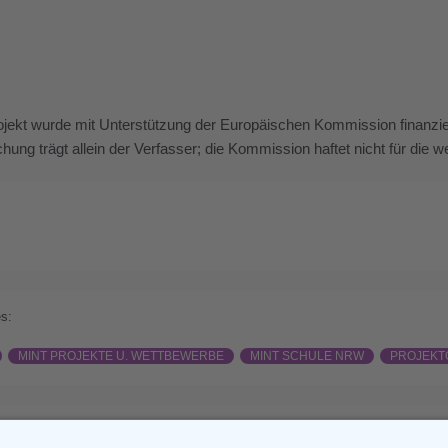
jekt wurde mit Unterstützung der Europäischen Kommission finanziert
ichung trägt allein der Verfasser; die Kommission haftet nicht für die
s:
MINT PROJEKTE U. WETTBEWERBE
MINT SCHULE NRW
PROJEKT
ious