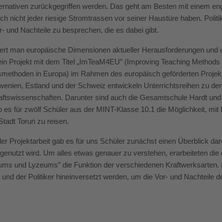
ternativen zurückgegriffen werden. Das geht am Besten mit einem e
h nicht jeder riesige Stromtrassen vor seiner Haustüre haben. Pol
r- und Nachteile zu besprechen, die es dabei gibt.
iert man europäische Dimensionen aktueller Herausforderungen und 
ein Projekt mit dem Titel „ImTeaM4EU” (Improving Teaching Methods
tsmethoden in Europa) im Rahmen des europäisch geförderten Proje
owenien, Estland und der Schweiz entwickeln Unterrichtsreihen zu 
ftswissenschaften. Darunter sind auch die Gesamtschule Hardt und 
 es für zwölf Schüler aus der MINT-Klasse 10.1 die Möglichkeit, mit 
Stadt Toruń zu reisen.
r Projektarbeit gab es für uns Schüler zunächst einen Überblick da
genutzt wird. Um alles etwas genauer zu verstehen, erarbeiteten d
s und Lyzeums” die Funktion der verschiedenen Kraftwerksarten. In e
 und der Politiker hineinversetzt werden, um die Vor- und Nachteile 