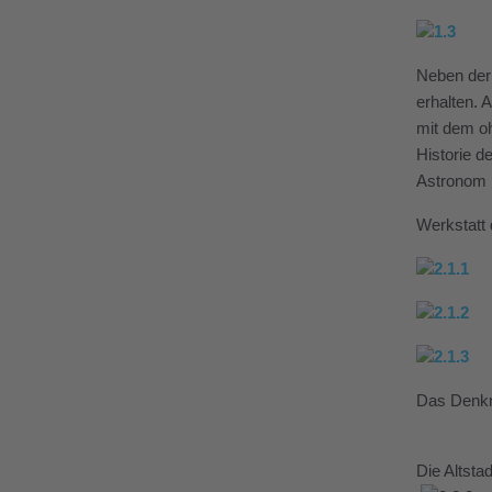
Neben der 
erhalten. 
mit dem oh
Historie d
Astronom N
Werkstatt 
Das Denkm
Die Altsta