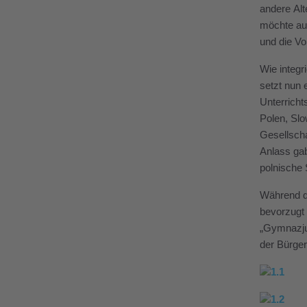
andere Al
möchte auc
und die Vo
Wie integr
setzt nun 
Unterrich
Polen, Sl
Gesellscha
Anlass gab
polnische 
Während de
bevorzugt 
„Gymnazjum
der Bürger