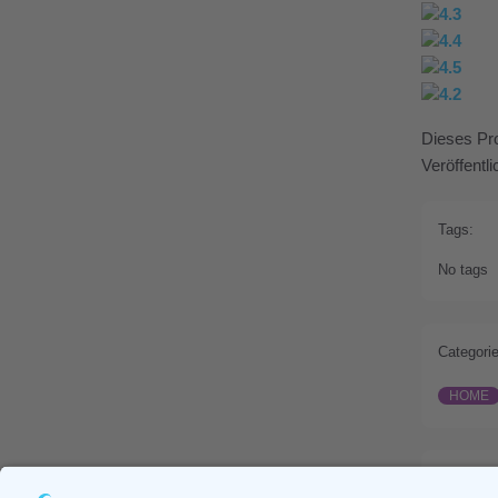
Dieses Pro
Veröffentl
Tags:
No tags
Categorie
HOME
Prev