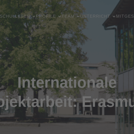
SCHULLEBEN
PROFILE
TEAM
UNTERRICHT
MITGES
Internationale
ojektarbeit: Erasm