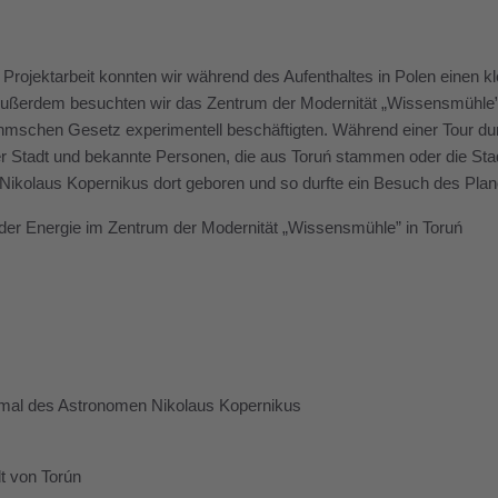
Projektarbeit konnten wir während des Aufenthaltes in Polen einen kle
Außerdem besuchten wir das Zentrum der Modernität „Wissensmühle”, 
mschen Gesetz experimentell beschäftigten. Während einer Tour durch
er Stadt und bekannte Personen, die aus Toruń stammen oder die St
ikolaus Kopernikus dort geboren und so durfte ein Besuch des Plane
der Energie im Zentrum der Modernität „Wissensmühle” in Toruń
al des Astronomen Nikolaus Kopernikus
dt von Torún