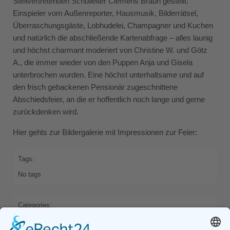
Stellvertretenden Schulleiter Clemens Braun gestellt:
Einspieler vom Außenreporter, Hausmusik, Bilderrätsel,
Überraschungsgäste, Lobhudelei, Champagner und Kuchen
und natürlich die abschließende Kartenabfrage – alles launig
und höchst charmant moderiert von Christine W. und Götz
A., die immer wieder von den Puppen Anja und Gisela
unterbrochen wurden. Eine höchst unterhaltsame und auf
den frisch gebackenen Pensionär zugeschnittene
Abschiedsfeier, an die er hoffentlich noch lange und gerne
zurückdenken wird.
Hier gehts zur Bildergalerie mit Impressionen zur Feier:
Tags:
No tags
Categories:
HOME
SCHWERPUNKTE