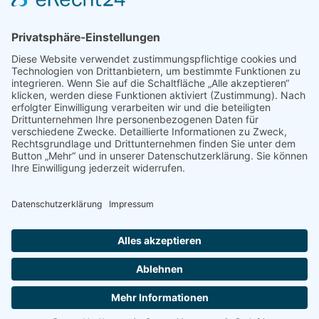
Previous
Next
Comments are closed
Latest Comments
Es sind keine Kommentare vorhanden.
© 2026 GESAMTSCHULE HARDT. Created with
using
WordPress and
Kubio