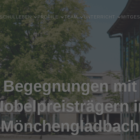
SCHULLEBEN
PROFILE
TEAM
UNTERRICHT
MITGES
Begegnungen mit
Nobelpreisträgern i
Mönchengladbach