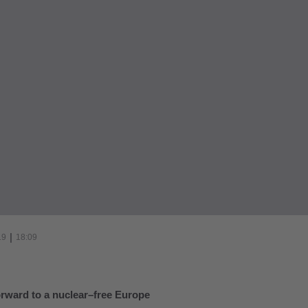
|
19
18:09
rward to a nuclear–free Europe