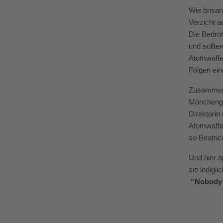
Wie brisan
Verzicht a
Die Bedroh
und sollt
Atomwaffen
Folgen ein
Zusammen m
Mönchengla
Direktorin
Atomwaffen
so Beatrice
Und hier a
sie ledigl
“Nobody g