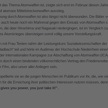
t das Thema Atomwaffen ist, zeigte sich erst im Februar diesen Ja
uf atomare Mittelstreckenwaffen ausstieg.
ung durch Atomwaffen ist also längst nicht überwunden. Die Bilder
en auch heute noch ein Mahnmal gegen den Einsatz von Atomwaffen s
, die über Hiroshima und Nagasaki niedergingen, ist im Vergleich zu
es Atomkrieges übersteigen somit völlig unsere Vorstellungskraft.
it Frau Tenten nahm der Leistungskurs Sozialwissenschaften der St
dbach“ teil und hörte im Audimax der Hochschule Niederrhein einen 
 der Internationalen Kampagne zur Abschaffung von Atomwaffen (ICAN
 durch einen bindenden völkerrechtlichen Vertrag den Friedensnobelp
 Fihn, also unser aller Anliegen sein.
ppellierte sie an die jungen Menschen im Publikum vor ihr, die, wie si
ich für die Erreichung ihrer politischen Interessen nutzen müssen, den
ives you power, you just take it!“.