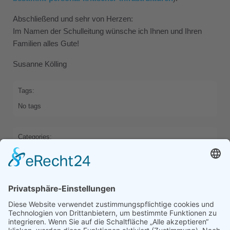
Abschließend und sehr von Herzen:
Im Namen der Schulleitung wünsche ich Ihnen und Ihren
Familien alles Gute!
Susanne Kölling
Tags:
No tags
Categories:
HOME
Previous
Next
Comments are closed