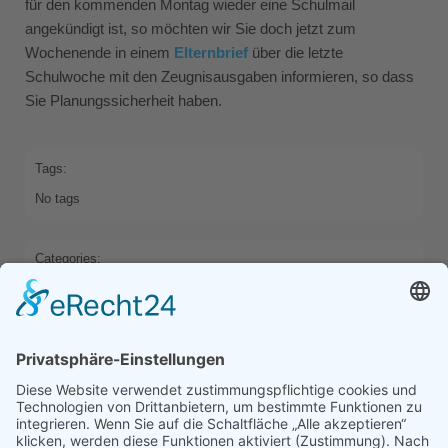
für den kommenden Montag wieder eine Schulmail
angekündigt ist, so möchten wir Sie doch jetzt zum
Wochenende in einem
Elternbrief
über die letzte
Schulwoche mit den Zeugnisausgaben informieren, so dass
Sie Planungssicherheit haben.
Tags:
No tags
Categories:
HOME
Previous
Next
Comments are closed