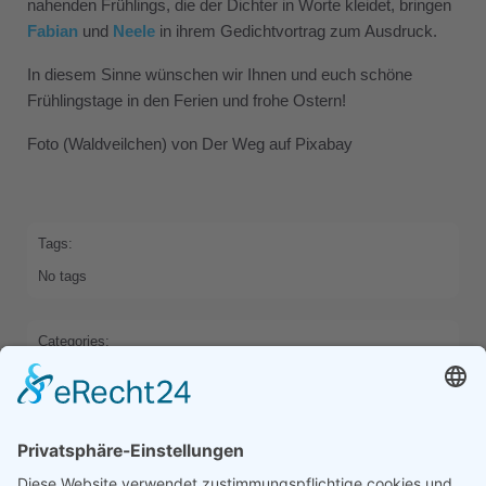
nahenden Frühlings, die der Dichter in Worte kleidet, bringen
Fabian
und
Neele
in ihrem Gedichtvortrag zum Ausdruck.
In diesem Sinne wünschen wir Ihnen und euch schöne
Frühlingstage in den Ferien und frohe Ostern!
Foto (Waldveilchen) von Der Weg auf Pixabay
Tags:
No tags
Categories:
HOME
Previous
Next