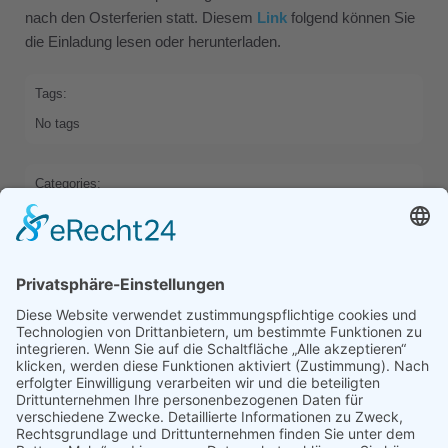
nach den Osterferien statt. Diesem
Link
folgend können Sie
die Einladung lesen oder herunterladen.
Tags:
No tags
Categories:
HOME
Previous
Next
Comments are closed