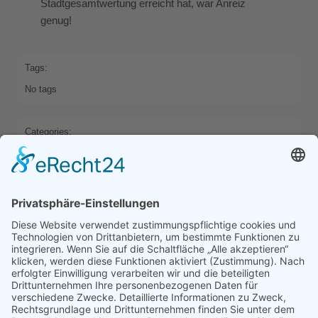
Stadtgesamtwertung erreicht hat, war Anreiz
genug!
Tags:
No tags
Categories:
HOME
Previous
Next
Comments are closed