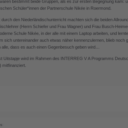
waren bestimmt beide Gruppen, als es zur ersten Begegnung kam: un
ischen Schüler*innen der Partnerschule Nikée in Roermond.
t durch den Niederländischunterricht machten sich die beiden Allroun
ischlehrer (Herrn Schiefer und Frau Wagner) und Frau Busch-Heimes
derne Schule Nikée, in der alle mit einem Laptop arbeiten, und lern
 sich untereinander auch etwas näher kennenzulernen, blieb noch g
n alle, dass es auch einen Gegenbesuch geben wird…
kt Uitstapje wird im Rahmen des INTERREG V A Programms Deutsch
 mitfinanziert.
s: