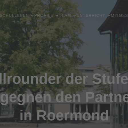
SCHULLEBEN
PROFILE
TEAM
UNTERRICHT
MITGES
llrounder der Stufe
gegnen den Partn
in Roermond