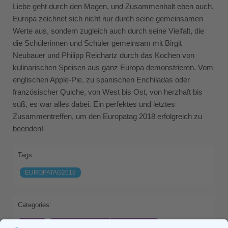
Liebe geht durch den Magen, und Zusammenhalt eben auch.
Europa zeichnet sich nicht nur durch seine gemeinsamen
Werte aus, sondern zugleich auch durch seine Vielfalt, die
die Schülerinnen und Schüler gemeinsam mit Birgit
Neubauer und Philipp Reichartz durch das Kochen von
kulinarischen Speisen aus ganz Europa demonstrieren. Vom
englischen Apple-Pie, zu spanischen Enchiladas oder
französischer Quiche, von West bis Ost, von herzhaft bis
süß, es war alles dabei. Ein perfektes und letztes
Zusammentreffen, um den Europatag 2018 erfolgreich zu
beenden!
Tags:
EUROPATAG2018
Categories:
HOME
INTERNATIONALITÄT+SPRACHEN