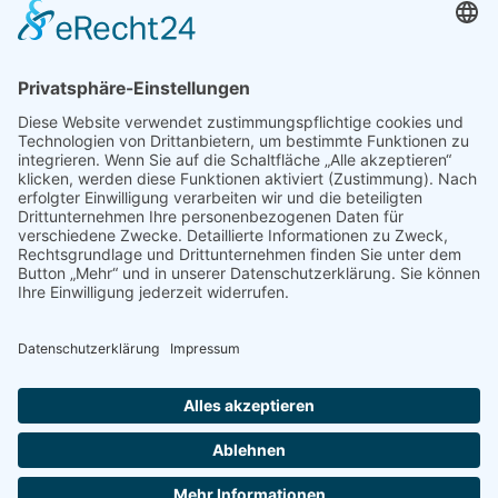
SCHWERPUNKTE
Previous
Next
Comments are closed
Latest Comments
Es sind keine Kommentare vorhanden.
© 2026 GESAMTSCHULE HARDT. Created with
using