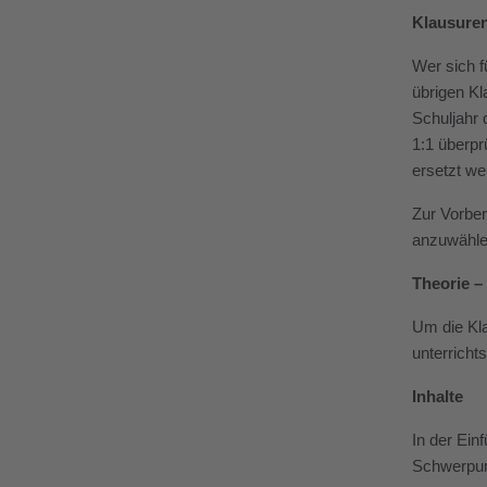
Klausure
Wer sich f
übrigen Kl
Schuljahr 
1:1 überpr
ersetzt w
Zur Vorber
anzuwähle
Theorie –
Um die Kla
unterricht
Inhalte
In der Ein
Schwerpun