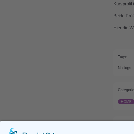
Kursprofil
Beide Prüf
Hier die W
Tags:
No tags
Categorie
HOME
Prev