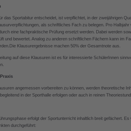
n
ür das Sportabitur entscheidet, ist verpflichtet, in der zweijährigen Q
ausurverpflichtungen, als schriftliches Fach zu belegen. Pro Halbja
durch eine fachpraktische Prüfung ersetzt werden. Dabei werden sowoh
üft und bewertet. Analog zu anderen schriftlichen Fächern kann im Fa
erden.Die Klausurergebnisse machen 50% der Gesamtnote aus.
eitung auf diese Klausuren ist es für interessierte SchülerInnen sinnvo
n.
 Praxis
usuren angemessen vorbereiten zu können, werden theoretische Inhal
sbegleitend in der Sporthalle erfolgen oder auch in reinen Theoriestun
führungsphase erfolgt der Sportunterricht inhaltlich breit gefächert. 
kten durchgeführt: