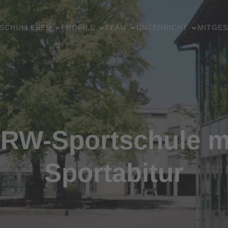
SCHULLEBEN
PROFILE
TEAM
UNTERRICHT
MITGES
RW-Sportschule m
Sportabitur