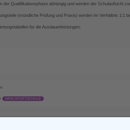
 in der Qualifikationsphase abhängig und werden der Schulaufsicht z
ungsteile (mündliche Prüfung und Praxis) werden im Verhältnis 1:1 b
ertungstabellen für die Ausdauerleistungen:
s:
NRW SPORTSCHULE
ious