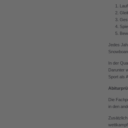
Lauf
Glei
Gest
Spie
Bew
Jedes Jahr
Snowboarde
In der Qua
Darunter w
Sport als 
Abiturpr
Die Fachpr
in den and
Zusätzlich
wettkampfb