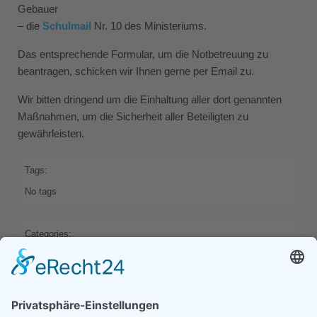
Gebauer
– die
Schulmail
Nr. 10 des Ministeriums.
Das entsprechende Formular, um die Notbetreuung zu
beantragen, schicken wir Ihnen gerne per Email zu.
Wir bitten dringend um die Einhaltung aller dort genannten
Maßnahmen, um die Sicherheit aller Beteiligten zu
gewährleisten.
Tags:
No tags
Categories:
HOME
Previous
Next