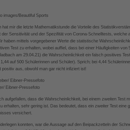
o images/Beautiful Sports
h hat mir die letzte Mathematikstunde die Vorteile des Statistikverst
t der Sensitivität und der Spezifität von Corona-Schnelltests, welch
r haben mittels vorgegebener Werte die statistische Wahrscheinlichke
sitiven Test zu erhalten, wobei auffiel, dass bei einer Häufigkeiten von
dbach am 29.04.21) die Wahrscheinlichkeit ein falsch positives Testerg
 1,44 auf 500 Schülerinnen und Schüler). Sprich; bei 4,44 Schülerinn
 positiv aus, obwohl man gar nicht infiziert ist!
r/ Eibner-Pressefoto
ch aufgefallen, dass die Wahrscheinlichkeit, bei einem zweiten Test mi
u erhalten, sehr gering ist. Das bedeutet, dass ein zweiter Test eine 
isses versichert.
derlegen konnten, war die Aussage auf den Beipackzetteln der Schnell