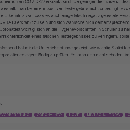
cheinlich an COVID-19 erkrankt sind.“ Je geringer die Inzidenz, desto
weshalb man bei einem positiven Testergebnis nicht unbedingt bzw. w
re Erkenntnis war, dass es auch einige falsch negativ getestete Perso
OVID-19 erkrankt zu sein und sich wahrscheinlich dementsprechend w
Coronatest wichtig, sich an die Hygienevorschriften in Schulen zu ha
rscheinlichkeit eines falschen Testergebnisses zu verringern, sollte
ssend hat mir die Unterrichtsstunde gezeigt, wie wichtig Statistikk
nterpretationen eigenständig zu prüfen. Es kann also nicht schaden, 
s:
SVORBEREITUNG
CORONA-INFO
HOME
MINT SCHULE NRW