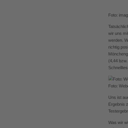
Foto: imag
Tatsächlic
wir uns mi
werden. Wi
richtig po
Mönchengla
(4,44 bzw.
Schnelltest
Foto: Webe
Uns ist au
Ergebnis z
Testergebn
Was wir wi