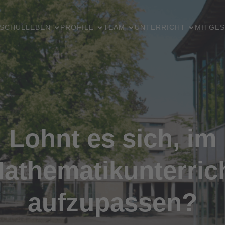
SCHULLEBEN
PROFILE
TEAM
UNTERRICHT
MITGES
Lohnt es sich, im
athematikunterric
aufzupassen?