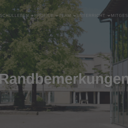
SCHULLEBEN
PROFILE
TEAM
UNTERRICHT
MITGES
Randbemerkunge