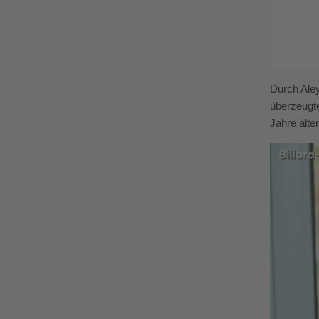
Durch Aley
überzeugte
Jahre älte