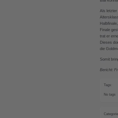
Ball konnt
Als letzte
Altersklas
Halbfinale
Finale ges
trat er er
Dieses dom
die Goldme
Somit brin
Bericht: F
Tags:
No tags
Categorie