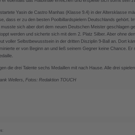
e er ebenfalls das Halbfinale erreichen und erspielte sich somit sein 
r startete Yasin de Castro Manhas (Klasse 9.4) in der Altersklasse männ
se, dass er zu den besten Poolbillardspielern Deutschlands gehört. I
, musste sich aber dort dem neuen Deutschen Meister geschlagen geb
toppt werden und sicherte sich mit dem 2. Platz Silber. Aber ohne den
neut voller Selbstbewusstsein in der dritten Disziplin 9-Ball an. Dort 
inierte er von Beginn an und ließ seinem Gegner keine Chance. Er s
daille.
gen die drei Talente sechs Medaillen mit nach Hause. Alle drei spie
rank Wellers
,
Fotos: Redaktion TOUCH
s: