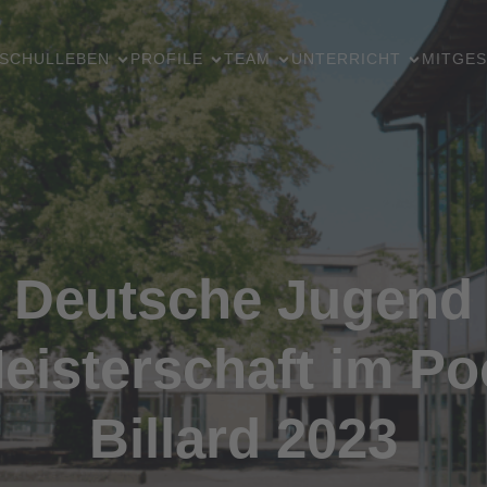
SCHULLEBEN
PROFILE
TEAM
UNTERRICHT
MITGES
Deutsche Jugend
eisterschaft im Po
Billard 2023